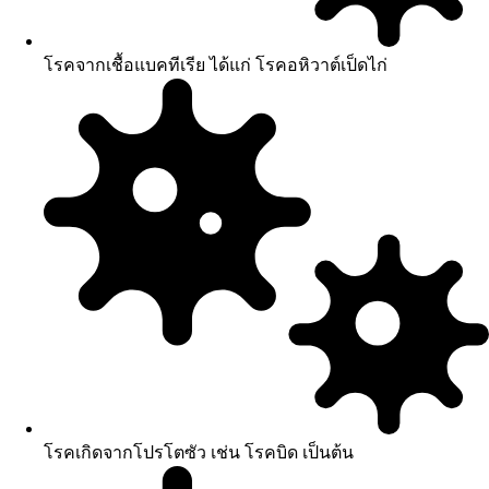
โรคจากเชื้อแบคทีเรีย ได้แก่ โรคอหิวาต์เป็ดไก่
โรคเกิดจากโปรโตซัว เช่น โรคบิด เป็นต้น