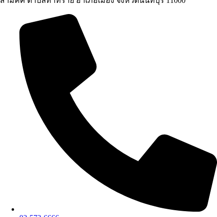
สามัคคี ตำบลท่าทราย อำเภอเมือง จังหวัดนนทบุรี 11000