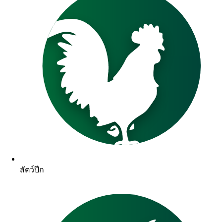
สัตว์ปีก