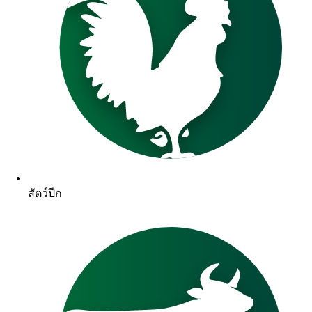
สัตว์ปีก